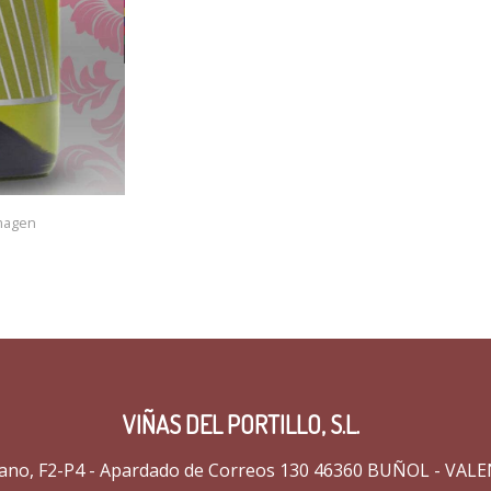
imagen
VIÑAS DEL PORTILLO, S.L.
 Llano, F2-P4 - Apardado de Correos 130 46360 BUÑOL - VAL